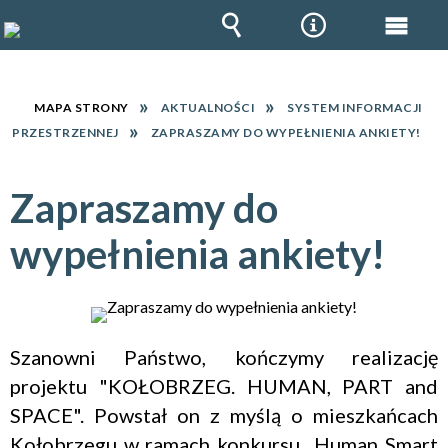
Wyszukiwarka
Narzędzia
Menu
głów
MAPA STRONY
AKTUALNOŚCI
SYSTEM INFORMACJI
PRZESTRZENNEJ
ZAPRASZAMY DO WYPEŁNIENIA ANKIETY!
Zapraszamy do
wypełnienia ankiety!
Szanowni Państwo, kończymy realizację
projektu "KOŁOBRZEG. HUMAN, PART and
SPACE". Powstał on z myślą o mieszkańcach
Kołobrzegu w ramach konkursu „Human Smart