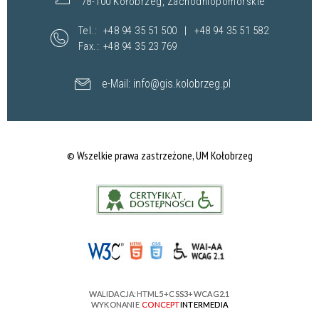
78-100 Kołobrzeg, Zachodniopomorskie
Tel.:
+48 94 35 51 500
|
+48 94 35 51 582
Fax.:
+48 94 35 23 769
e-Mail:
info@gis.kolobrzeg.pl
© Wszelkie prawa zastrzeżone, UM Kołobrzeg
WALIDACJA:
HTML5
+
CSS3
+
WCAG 2.1
WYKONANIE
CONCEPT
INTERMEDIA